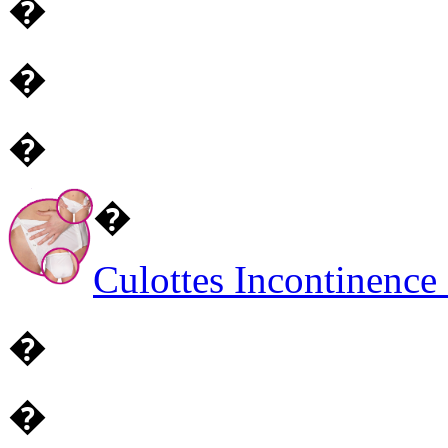
�
�
�
�
Culottes Incontinenc
�
�