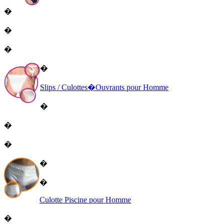
�
�
�
�
Sl
ips
/ Culottes�Ouvrants pour Homme
�
�
�
�
�
Culotte Piscine pour Homme
�